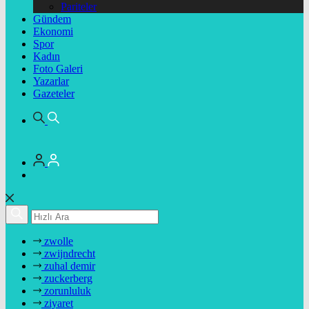
Pariteler
Gündem
Ekonomi
Spor
Kadın
Foto Galeri
Yazarlar
Gazeteler
zwolle
zwijndrecht
zuhal demir
zuckerberg
zorunluluk
ziyaret