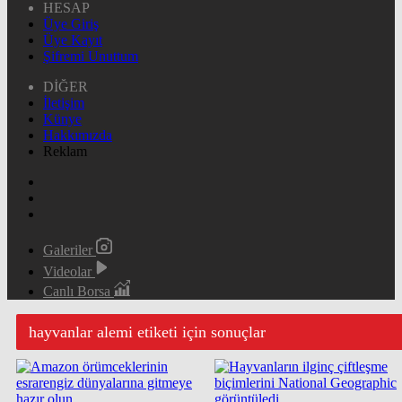
HESAP
Üye Giriş
Üye Kayıt
Şifremi Unuttum
DİĞER
İletişim
Künye
Hakkımızda
Reklam
Galeriler
Videolar
Canlı Borsa
hayvanlar alemi etiketi için sonuçlar