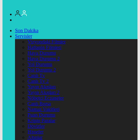
Son Dakika
Servisler
Vizyondaki Filmler
Haftanin Filmleri
Hava Durumu
Hava Durumu 2
Yol Durumu
Yol Durumu 2
Canlı Tv
Canlı Tv 2
Yayın Akışları
Yayın Akışları 2
Nöbetçi Eczaneler
Canlı Borsa
Namaz Vakitleri
Puan Durumu
Kripto Paralar
Dövizler
Hisseler
Altınlar