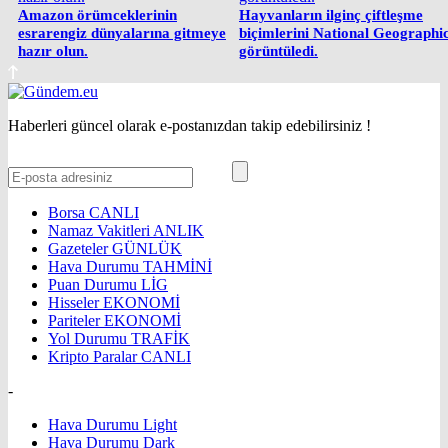
Amazon örümceklerinin
Hayvanların ilginç çiftleşme
esrarengiz dünyalarına gitmeye
biçimlerini National Geographi
hazır olun.
görüntüledi.
Haberleri güncel olarak e-postanızdan takip edebilirsiniz !
Borsa
CANLI
Namaz Vakitleri
ANLIK
Gazeteler
GÜNLÜK
Hava Durumu
TAHMİNİ
Puan Durumu
LİG
Hisseler
EKONOMİ
Pariteler
EKONOMİ
Yol Durumu
TRAFİK
Kripto Paralar
CANLI
-
Hava Durumu Light
Hava Durumu Dark