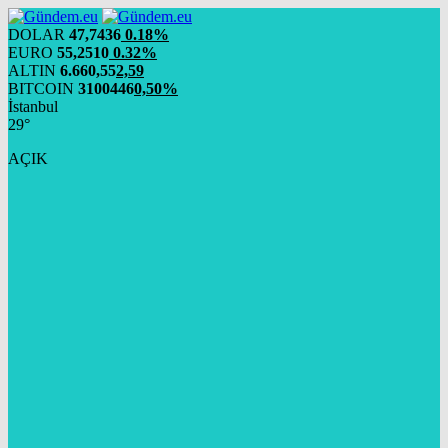
DOLAR
47,7436
0.18%
EURO
55,2510
0.32%
ALTIN
6.660,55
2,59
BITCOIN
3100446
0,50%
İstanbul
29°
AÇIK