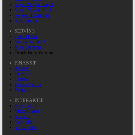
Yayın Akışları Light
Yayın Akışları Dark
Nöbetçi Eczaneler
Son Dakika
SERVİS 3
Canlı Borsa
Namaz Vakitleri
Puan Durumu
Örnek Burç Yorumu
FİNANSİF
Altınlar
Dövizler
Hisseler
Kripto Paralar
Pariteler
İNTERAKTİF
Foto Galeri
Video Galeri
Yazarlar
Gazeteler
Sıcak Haber