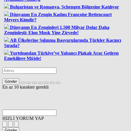
Bulgaristan ve Romanya, Schengen Bölgesine Katılıyor
Dünyanın En Zengin Kadını Françoise Bettencourt
Meyers Kimdir?
Dünyanın En Zenginleri 1.500 Milyar Dolar Daha
Zenginleşti: Elon Musk Yine Zirvede!
AB Ülkelerine Sığınma Başvurularında Türkler Kaçıncı
Sırada?
Yurtdışından Türkiye’ye Yabancı Plakalı Araç Getiren
Emeklilere Müjde!
Gönder
En az 10 karakter gerekli
HIZLI YORUM YAP
Gönder