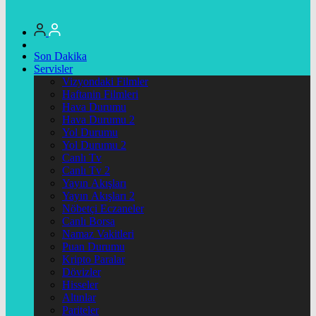
Son Dakika
Servisler
Vizyondaki Filmler
Haftanin Filmleri
Hava Durumu
Hava Durumu 2
Yol Durumu
Yol Durumu 2
Canlı Tv
Canlı Tv 2
Yayın Akışları
Yayın Akışları 2
Nöbetçi Eczaneler
Canlı Borsa
Namaz Vakitleri
Puan Durumu
Kripto Paralar
Dövizler
Hisseler
Altınlar
Pariteler