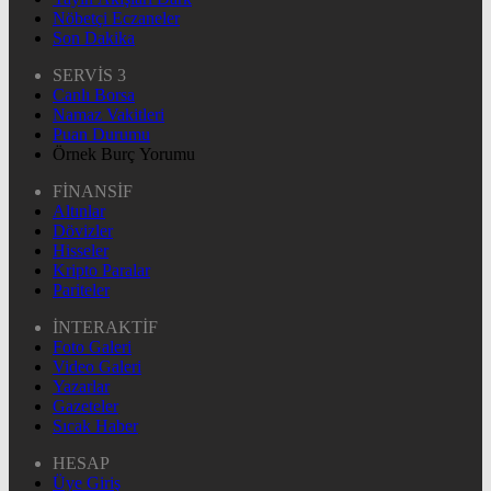
Nöbetçi Eczaneler
Son Dakika
SERVİS 3
Canlı Borsa
Namaz Vakitleri
Puan Durumu
Örnek Burç Yorumu
FİNANSİF
Altınlar
Dövizler
Hisseler
Kripto Paralar
Pariteler
İNTERAKTİF
Foto Galeri
Video Galeri
Yazarlar
Gazeteler
Sıcak Haber
HESAP
Üye Giriş