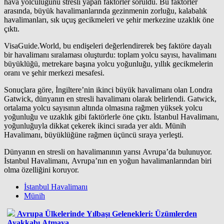
hava yolculuğunu stresli yapan faktörler soruldu. Bu faktörler
arasında, büyük havalimanlarında gezinmenin zorluğu, kalabalık
havalimanları, sık uçuş gecikmeleri ve şehir merkezine uzaklık öne
çıktı.
VisaGuide.World, bu endişeleri değerlendirerek beş faktöre dayalı
bir havalimanı sıralaması oluşturdu: toplam yolcu sayısı, havalimanı
büyüklüğü, metrekare başına yolcu yoğunluğu, yıllık gecikmelerin
oranı ve şehir merkezi mesafesi.
Sonuçlara göre, İngiltere’nin ikinci büyük havalimanı olan Londra
Gatwick, dünyanın en stresli havalimanı olarak belirlendi. Gatwick,
ortalama yolcu sayısının altında olmasına rağmen yüksek yolcu
yoğunluğu ve uzaklık gibi faktörlerle öne çıktı. İstanbul Havalimanı,
yoğunluğuyla dikkat çekerek ikinci sırada yer aldı. Münih
Havalimanı, büyüklüğüne rağmen üçüncü sıraya yerleşti.
Dünyanın en stresli on havalimanının yarısı Avrupa’da bulunuyor.
İstanbul Havalimanı, Avrupa’nın en yoğun havalimanlarından biri
olma özelliğini koruyor.
İstanbul Havalimanı
Münih
Avrupa Ülkelerinde Yılbaşı Gelenekleri: Üzümlerden
Ayakkabı Atmaya