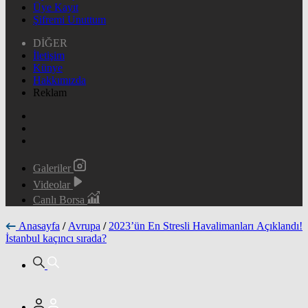
Üye Kayıt
Şifremi Unuttum
DİĞER
İletişim
Künye
Hakkımızda
Reklam
Galeriler
Videolar
Canlı Borsa
Anasayfa
/
Avrupa
/
2023’ün En Stresli Havalimanları Açıklandı!
İstanbul kaçıncı sırada?