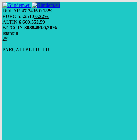
DOLAR
47,7436
0.18%
EURO
55,2510
0.32%
ALTIN
6.660,55
2,59
BITCOIN
3088486
-0,20%
İstanbul
25°
PARÇALI BULUTLU