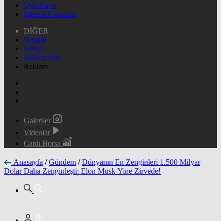
Üye Kayıt
Şifremi Unuttum
DİĞER
İletişim
Künye
Hakkımızda
Reklam
Galeriler
Videolar
Canlı Borsa
Anasayfa
/
Gündem
/
Dünyanın En Zenginleri 1.500 Milyar
Dolar Daha Zenginleşti: Elon Musk Yine Zirvede!