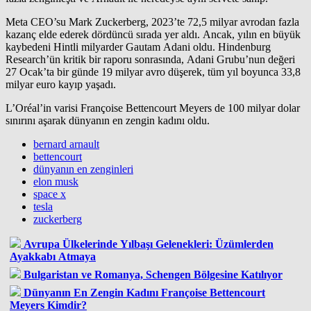
Meta CEO’su Mark Zuckerberg, 2023’te 72,5 milyar avrodan fazla
kazanç elde ederek dördüncü sırada yer aldı. Ancak, yılın en büyük
kaybedeni Hintli milyarder Gautam Adani oldu. Hindenburg
Research’ün kritik bir raporu sonrasında, Adani Grubu’nun değeri
27 Ocak’ta bir günde 19 milyar avro düşerek, tüm yıl boyunca 33,8
milyar euro kayıp yaşadı.
L’Oréal’in varisi Françoise Bettencourt Meyers de 100 milyar dolar
sınırını aşarak dünyanın en zengin kadını oldu.
bernard arnault
bettencourt
dünyanın en zenginleri
elon musk
space x
tesla
zuckerberg
Avrupa Ülkelerinde Yılbaşı Gelenekleri: Üzümlerden
Ayakkabı Atmaya
Bulgaristan ve Romanya, Schengen Bölgesine Katılıyor
Dünyanın En Zengin Kadını Françoise Bettencourt
Meyers Kimdir?