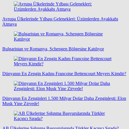
Avrupa Ülkelerinde Yılbaşı Gelenekleri: Üzümlerden Ayakkabı
Atmaya
Bulgaristan ve Romanya, Schengen Bölgesine Katılıyor
Dünyanın En Zengin Kadını Françoise Bettencourt Meyers Kimdir?
Dünyanın En Zenginleri 1.500 Milyar Dolar Daha Zenginleşti: Elon
Musk Yine Zirvede!
AB Ülkelerine Sığınma Başvurularında Türkler Kaçıncı Sırada?