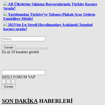
AB Ülkelerine Sığınma Başvurularında Türkler Kaçıncı
Sırada?
Yurtdışından Türkiye’ye Yabancı Plakalı Araç Getiren
Emeklilere Müjde!
2023’ün En Stresli Havalimanları Açıklandı! İstanbul
kaçıncı sırada?
Gönder
En az 10 karakter gerekli
HIZLI YORUM YAP
Gönder
SON DAKİKA
HABERLERİ