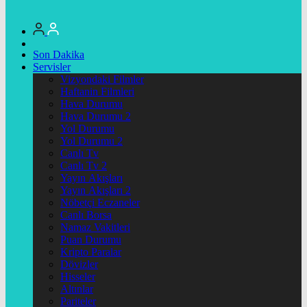
Son Dakika
Servisler
Vizyondaki Filmler
Haftanin Filmleri
Hava Durumu
Hava Durumu 2
Yol Durumu
Yol Durumu 2
Canlı Tv
Canlı Tv 2
Yayın Akışları
Yayın Akışları 2
Nöbetçi Eczaneler
Canlı Borsa
Namaz Vakitleri
Puan Durumu
Kripto Paralar
Dövizler
Hisseler
Altınlar
Pariteler