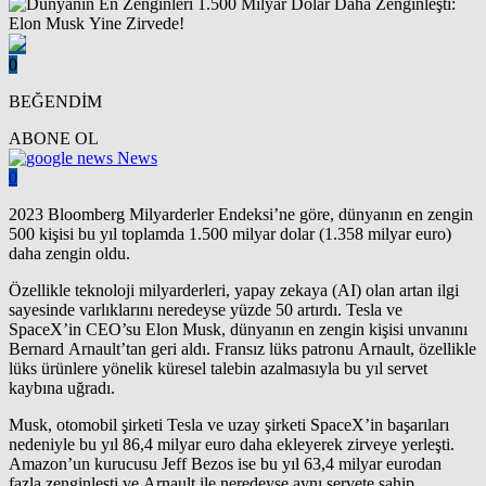
0
BEĞENDİM
ABONE OL
News
0
2023 Bloomberg Milyarderler Endeksi’ne göre, dünyanın en zengin
500 kişisi bu yıl toplamda 1.500 milyar dolar (1.358 milyar euro)
daha zengin oldu.
Özellikle teknoloji milyarderleri, yapay zekaya (AI) olan artan ilgi
sayesinde varlıklarını neredeyse yüzde 50 artırdı. Tesla ve
SpaceX’in CEO’su Elon Musk, dünyanın en zengin kişisi unvanını
Bernard Arnault’tan geri aldı. Fransız lüks patronu Arnault, özellikle
lüks ürünlere yönelik küresel talebin azalmasıyla bu yıl servet
kaybına uğradı.
Musk, otomobil şirketi Tesla ve uzay şirketi SpaceX’in başarıları
nedeniyle bu yıl 86,4 milyar euro daha ekleyerek zirveye yerleşti.
Amazon’un kurucusu Jeff Bezos ise bu yıl 63,4 milyar eurodan
fazla zenginleşti ve Arnault ile neredeyse aynı servete sahip.