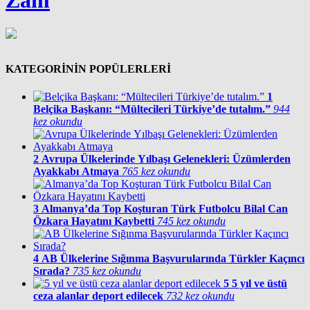
KATEGORİNİN POPÜLERLERİ
1
Belçika Başkanı: “Mültecileri Türkiye’de tutalım.”
944
kez okundu
2
Avrupa Ülkelerinde Yılbaşı Gelenekleri: Üzümlerden
Ayakkabı Atmaya
765 kez okundu
3
Almanya’da Top Koşturan Türk Futbolcu Bilal Can
Özkara Hayatını Kaybetti
745 kez okundu
4
AB Ülkelerine Sığınma Başvurularında Türkler Kaçıncı
Sırada?
735 kez okundu
5
5 yıl ve üstü
ceza alanlar deport edilecek
732 kez okundu