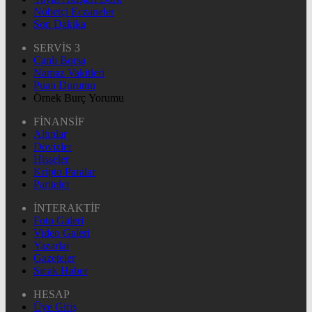
Nöbetçi Eczaneler
Son Dakika
SERVİS 3
Canlı Borsa
Namaz Vakitleri
Puan Durumu
Örnek Burç Yorumu
FİNANSİF
Altınlar
Dövizler
Hisseler
Kripto Paralar
Pariteler
İNTERAKTİF
Foto Galeri
Video Galeri
Yazarlar
Gazeteler
Sıcak Haber
HESAP
Üye Giriş