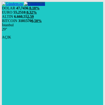
DOLAR
47,7436
0.18%
EURO
55,2510
0.32%
ALTIN
6.660,55
2,59
BITCOIN
3101570
0,50%
İstanbul
29°
AÇIK