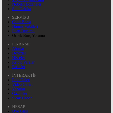
Nöbetçi Eczaneler
Son Dakika
SERVİS 3
Canlı Borsa
Namaz Vakitleri
Puan Durumu
Örnek Burç Yorumu
FİNANSİF
Altınlar
Dövizler
Hisseler
Kripto Paralar
Pariteler
İNTERAKTİF
Foto Galeri
Video Galeri
Yazarlar
Gazeteler
Sıcak Haber
HESAP
Üye Giriş