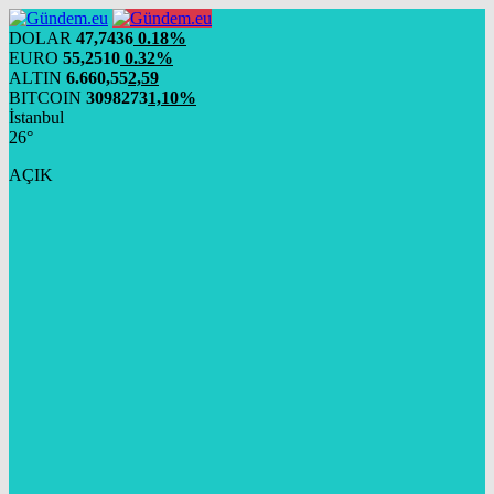
DOLAR
47,7436
0.18%
EURO
55,2510
0.32%
ALTIN
6.660,55
2,59
BITCOIN
3098273
1,10%
İstanbul
26°
AÇIK