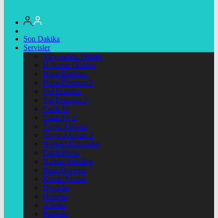
Son Dakika
Servisler
Vizyondaki Filmler
Haftanin Filmleri
Hava Durumu
Hava Durumu 2
Yol Durumu
Yol Durumu 2
Canlı Tv
Canlı Tv 2
Yayın Akışları
Yayın Akışları 2
Nöbetçi Eczaneler
Canlı Borsa
Namaz Vakitleri
Puan Durumu
Kripto Paralar
Dövizler
Hisseler
Altınlar
Pariteler