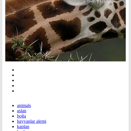
animals
aslan
boğa
hayvanlar alemi
kaplan