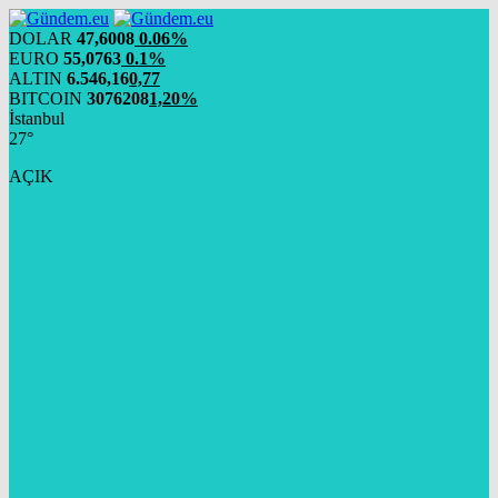
DOLAR
47,6008
0.06%
EURO
55,0763
0.1%
ALTIN
6.546,16
0,77
BITCOIN
3076208
1,20%
İstanbul
27°
AÇIK