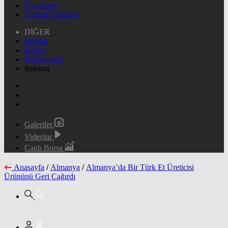
Üye Kayıt
Şifremi Unuttum
DİĞER
İletişim
Künye
Hakkımızda
Reklam
Galeriler
Videolar
Canlı Borsa
Anasayfa
/
Almanya
/
Almanya’da Bir Türk Et Üreticisi
Ürününü Geri Çağırdı