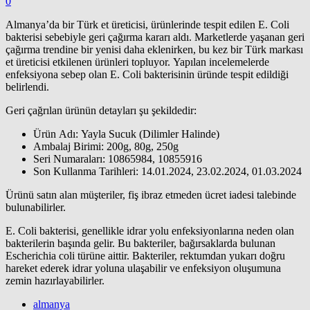
0
Almanya’da bir Türk et üreticisi, ürünlerinde tespit edilen E. Coli
bakterisi sebebiyle geri çağırma kararı aldı. Marketlerde yaşanan geri
çağırma trendine bir yenisi daha eklenirken, bu kez bir Türk markası
et üreticisi etkilenen ürünleri topluyor. Yapılan incelemelerde
enfeksiyona sebep olan E. Coli bakterisinin üründe tespit edildiği
belirlendi.
Geri çağrılan ürünün detayları şu şekildedir:
Ürün Adı: Yayla Sucuk (Dilimler Halinde)
Ambalaj Birimi: 200g, 80g, 250g
Seri Numaraları: 10865984, 10855916
Son Kullanma Tarihleri: 14.01.2024, 23.02.2024, 01.03.2024
Ürünü satın alan müşteriler, fiş ibraz etmeden ücret iadesi talebinde
bulunabilirler.
E. Coli bakterisi, genellikle idrar yolu enfeksiyonlarına neden olan
bakterilerin başında gelir. Bu bakteriler, bağırsaklarda bulunan
Escherichia coli türüne aittir. Bakteriler, rektumdan yukarı doğru
hareket ederek idrar yoluna ulaşabilir ve enfeksiyon oluşumuna
zemin hazırlayabilirler.
almanya