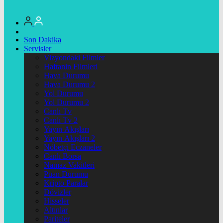
Son Dakika
Servisler
Vizyondaki Filmler
Haftanin Filmleri
Hava Durumu
Hava Durumu 2
Yol Durumu
Yol Durumu 2
Canlı Tv
Canlı Tv 2
Yayın Akışları
Yayın Akışları 2
Nöbetçi Eczaneler
Canlı Borsa
Namaz Vakitleri
Puan Durumu
Kripto Paralar
Dövizler
Hisseler
Altınlar
Pariteler