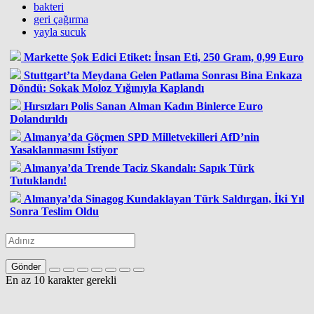
bakteri
geri çağırma
yayla sucuk
Markette Şok Edici Etiket: İnsan Eti, 250 Gram, 0,99 Euro
Stuttgart’ta Meydana Gelen Patlama Sonrası Bina Enkaza
Döndü: Sokak Moloz Yığınıyla Kaplandı
Hırsızları Polis Sanan Alman Kadın Binlerce Euro
Dolandırıldı
Almanya’da Göçmen SPD Milletvekilleri AfD’nin
Yasaklanmasını İstiyor
Almanya’da Trende Taciz Skandalı: Sapık Türk
Tutuklandı!
Almanya’da Sinagog Kundaklayan Türk Saldırgan, İki Yıl
Sonra Teslim Oldu
Gönder
En az 10 karakter gerekli