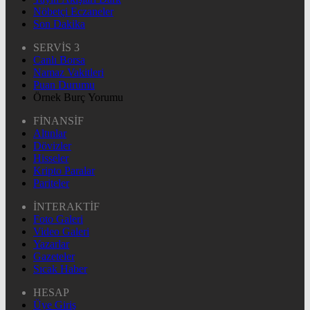
Nöbetçi Eczaneler
Son Dakika
SERVİS 3
Canlı Borsa
Namaz Vakitleri
Puan Durumu
Örnek Burç Yorumu
FİNANSİF
Altınlar
Dövizler
Hisseler
Kripto Paralar
Pariteler
İNTERAKTİF
Foto Galeri
Video Galeri
Yazarlar
Gazeteler
Sıcak Haber
HESAP
Üye Giriş