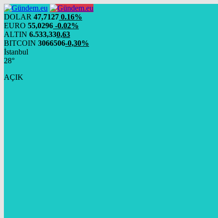
DOLAR
47,7127
0.16%
EURO
55,0296
-0.02%
ALTIN
6.533,33
0,63
BITCOIN
3066506
-0,30%
İstanbul
28°
AÇIK