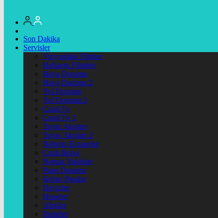
Son Dakika
Servisler
Vizyondaki Filmler
Haftanin Filmleri
Hava Durumu
Hava Durumu 2
Yol Durumu
Yol Durumu 2
Canlı Tv
Canlı Tv 2
Yayın Akışları
Yayın Akışları 2
Nöbetçi Eczaneler
Canlı Borsa
Namaz Vakitleri
Puan Durumu
Kripto Paralar
Dövizler
Hisseler
Altınlar
Pariteler