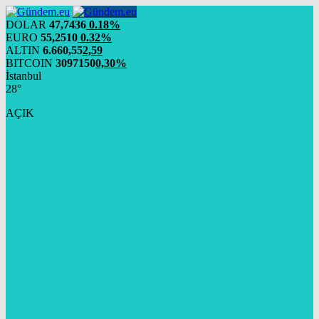
DOLAR
47,7436
0.18%
EURO
55,2510
0.32%
ALTIN
6.660,55
2,59
BITCOIN
3097150
0,30%
İstanbul
28°
AÇIK