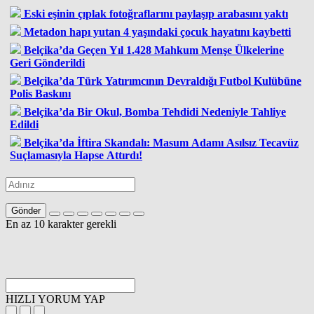
Eski eşinin çıplak fotoğraflarını paylaşıp arabasını yaktı
Metadon hapı yutan 4 yaşındaki çocuk hayatını kaybetti
Belçika’da Geçen Yıl 1.428 Mahkum Menşe Ülkelerine
Geri Gönderildi
Belçika’da Türk Yatırımcının Devraldığı Futbol Kulübüne
Polis Baskını
Belçika’da Bir Okul, Bomba Tehdidi Nedeniyle Tahliye
Edildi
Belçika’da İftira Skandalı: Masum Adamı Asılsız Tecavüz
Suçlamasıyla Hapse Attırdı!
Gönder
En az 10 karakter gerekli
HIZLI YORUM YAP