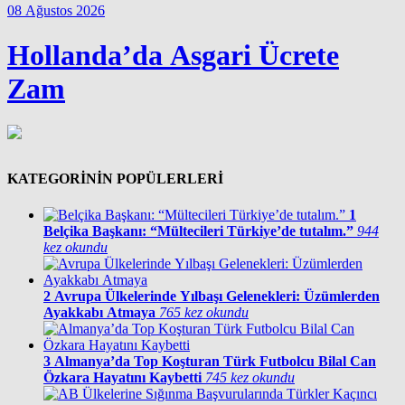
08 Ağustos 2026
Hollanda’da Asgari Ücrete
Zam
KATEGORİNİN POPÜLERLERİ
1
Belçika Başkanı: “Mültecileri Türkiye’de tutalım.”
944
kez okundu
2
Avrupa Ülkelerinde Yılbaşı Gelenekleri: Üzümlerden
Ayakkabı Atmaya
765 kez okundu
3
Almanya’da Top Koşturan Türk Futbolcu Bilal Can
Özkara Hayatını Kaybetti
745 kez okundu