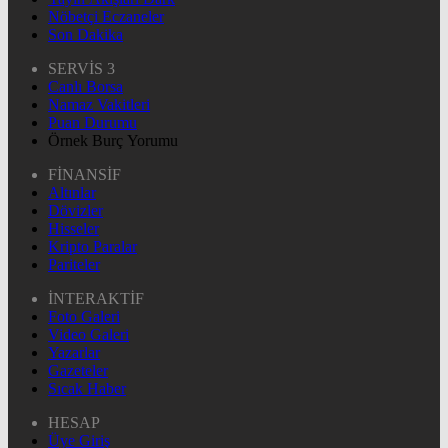
Nöbetçi Eczaneler
Son Dakika
SERVİS 3
Canlı Borsa
Namaz Vakitleri
Puan Durumu
Örnek Burç Yorumu
FİNANSİF
Altınlar
Dövizler
Hisseler
Kripto Paralar
Pariteler
İNTERAKTİF
Foto Galeri
Video Galeri
Yazarlar
Gazeteler
Sıcak Haber
HESAP
Üye Giriş