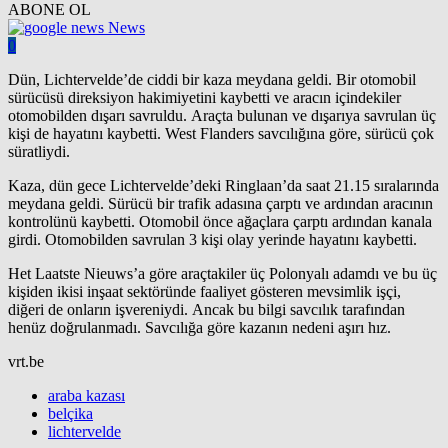
ABONE OL
News
0
Dün, Lichtervelde’de ciddi bir kaza meydana geldi. Bir otomobil
sürücüsü direksiyon hakimiyetini kaybetti ve aracın içindekiler
otomobilden dışarı savruldu. Araçta bulunan ve dışarıya savrulan üç
kişi de hayatını kaybetti. West Flanders savcılığına göre, sürücü çok
süratliydi.
Kaza, dün gece Lichtervelde’deki Ringlaan’da saat 21.15 sıralarında
meydana geldi. Sürücü bir trafik adasına çarptı ve ardından aracının
kontrolünü kaybetti. Otomobil önce ağaçlara çarptı ardından kanala
girdi. Otomobilden savrulan 3 kişi olay yerinde hayatını kaybetti.
Het Laatste Nieuws’a göre araçtakiler üç Polonyalı adamdı ve bu üç
kişiden ikisi inşaat sektöründe faaliyet gösteren mevsimlik işçi,
diğeri de onların işvereniydi. Ancak bu bilgi savcılık tarafından
henüz doğrulanmadı. Savcılığa göre kazanın nedeni aşırı hız.
vrt.be
araba kazası
belçika
lichtervelde