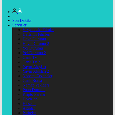
Son Dakika
Servisler
Vizyondaki Filmler
Haftanin Filmleri
Hava Durumu
Hava Durumu 2
Yol Durumu
Yol Durumu 2
Canlı Tv
Canlı Tv 2
Yayın Akışları
Yayın Akışları 2
Nöbetçi Eczaneler
Canlı Borsa
Namaz Vakitleri
Puan Durumu
Kripto Paralar
Dövizler
Hisseler
Altınlar
Pariteler