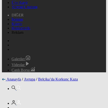
Üye Kayıt
Şifremi Unuttum
DİĞER
İletişim
Künye
Hakkımızda
Reklam
Galeriler
Videolar
Canlı Borsa
Anasayfa
/
Avrupa
/
Belçika’da Korkunç Kaza