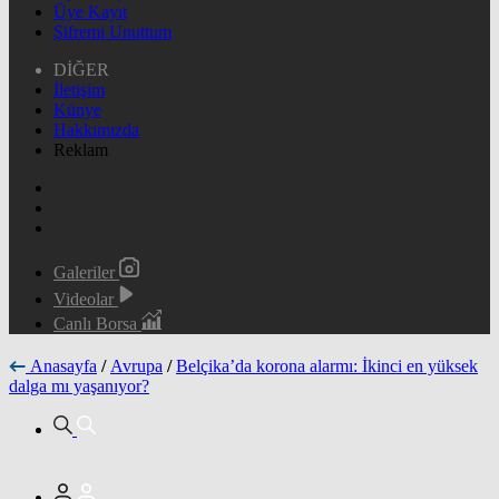
Üye Kayıt
Şifremi Unuttum
DİĞER
İletişim
Künye
Hakkımızda
Reklam
Galeriler
Videolar
Canlı Borsa
Anasayfa
/
Avrupa
/
Belçika’da korona alarmı: İkinci en yüksek
dalga mı yaşanıyor?