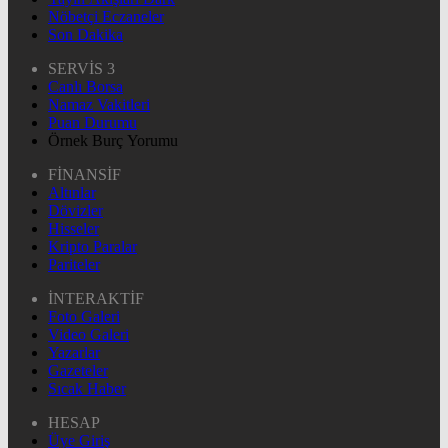
Nöbetçi Eczaneler
Son Dakika
SERVİS 3
Canlı Borsa
Namaz Vakitleri
Puan Durumu
Örnek Burç Yorumu
FİNANSİF
Altınlar
Dövizler
Hisseler
Kripto Paralar
Pariteler
İNTERAKTİF
Foto Galeri
Video Galeri
Yazarlar
Gazeteler
Sıcak Haber
HESAP
Üye Giriş