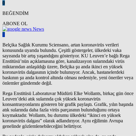
0
BEĞENDİM
ABONE OL
News
0
Belçika Sağlık Kurumu Sciensano, artan koronavirüs verileri
konusunda uyarıda bulundu. Çeşitli göstergeler, ülkedeki vaka
sayısında bir artış yaşandığını gösteriyor. KU Leuven’e bağlı Rega
Enstitüsü’nün açıklamasına göre, kanalizasyon sularındaki virüs
miktarından anlaşıldığı üzere, Belçika şu anda ikinci en yüksek
koronavirüs dalgasının içinde bulunuyor. Ancak, hastanelerdeki
baskının şu anda kontrol altında olması nedeniyle, yeni öneriler veya
önlemler gündemde değil.
Rega Enstitüsü Laboratuvar Müdürü Elke Wollants, birkaç gün önce
Leuven’deki atık sularında çok yüksek koronavirüs
konsantrasyonlarını gösteren bir grafik paylaştı. Grafik, yılın başında
atık sularında daha fazla virüs parçasının bulunduğunu ortaya
koymaktadır. Wollants, bu durumu ülkedeki “ikinci en yüksek
koronavirüs dalgası” olarak adlandırıyor. Aynı eğilimin Avrupa
genelinde gözlemlenebileceğini belirtiyor.