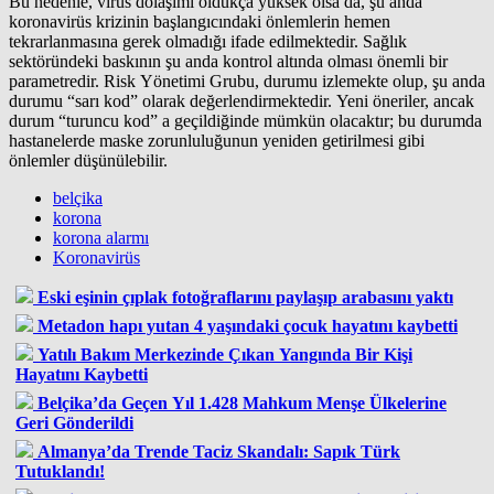
Bu nedenle, virüs dolaşımı oldukça yüksek olsa da, şu anda
koronavirüs krizinin başlangıcındaki önlemlerin hemen
tekrarlanmasına gerek olmadığı ifade edilmektedir. Sağlık
sektöründeki baskının şu anda kontrol altında olması önemli bir
parametredir. Risk Yönetimi Grubu, durumu izlemekte olup, şu anda
durumu “sarı kod” olarak değerlendirmektedir. Yeni öneriler, ancak
durum “turuncu kod” a geçildiğinde mümkün olacaktır; bu durumda
hastanelerde maske zorunluluğunun yeniden getirilmesi gibi
önlemler düşünülebilir.
belçika
korona
korona alarmı
Koronavirüs
Eski eşinin çıplak fotoğraflarını paylaşıp arabasını yaktı
Metadon hapı yutan 4 yaşındaki çocuk hayatını kaybetti
Yatılı Bakım Merkezinde Çıkan Yangında Bir Kişi
Hayatını Kaybetti
Belçika’da Geçen Yıl 1.428 Mahkum Menşe Ülkelerine
Geri Gönderildi
Almanya’da Trende Taciz Skandalı: Sapık Türk
Tutuklandı!