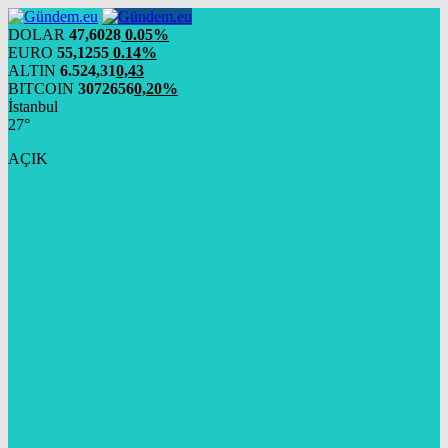
DOLAR
47,6028
0.05%
EURO
55,1255
0.14%
ALTIN
6.524,31
0,43
BITCOIN
3072656
0,20%
İstanbul
27°
AÇIK