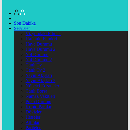
Son Dakika
Servisler
Vizyondaki Filmler
Haftanin Filmleri
Hava Durumu
Hava Durumu 2
Yol Durumu
Yol Durumu 2
Canlı Tv
Canlı Tv 2
Yayın Akışları
Yayın Akışları 2
Nöbetçi Eczaneler
Canlı Borsa
Namaz Vakitleri
Puan Durumu
Kripto Paralar
Dövizler
Hisseler
Altınlar
Pariteler