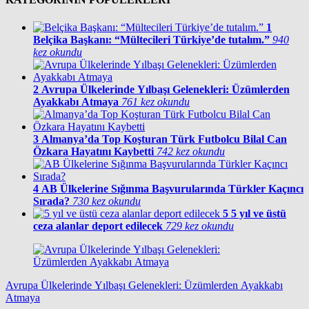
1
Belçika Başkanı: “Mültecileri Türkiye’de tutalım.”
940
kez okundu
2
Avrupa Ülkelerinde Yılbaşı Gelenekleri: Üzümlerden
Ayakkabı Atmaya
761 kez okundu
3
Almanya’da Top Koşturan Türk Futbolcu Bilal Can
Özkara Hayatını Kaybetti
742 kez okundu
4
AB Ülkelerine Sığınma Başvurularında Türkler Kaçıncı
Sırada?
730 kez okundu
5
5 yıl ve üstü
ceza alanlar deport edilecek
729 kez okundu
Avrupa Ülkelerinde Yılbaşı Gelenekleri: Üzümlerden Ayakkabı
Atmaya