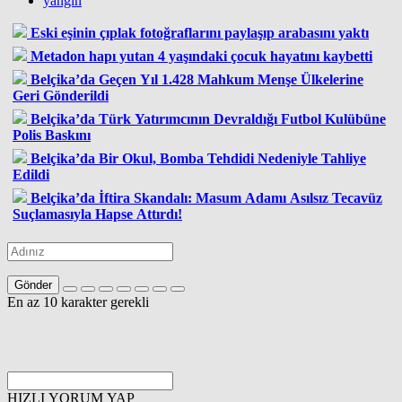
yangın
Eski eşinin çıplak fotoğraflarını paylaşıp arabasını yaktı
Metadon hapı yutan 4 yaşındaki çocuk hayatını kaybetti
Belçika’da Geçen Yıl 1.428 Mahkum Menşe Ülkelerine
Geri Gönderildi
Belçika’da Türk Yatırımcının Devraldığı Futbol Kulübüne
Polis Baskını
Belçika’da Bir Okul, Bomba Tehdidi Nedeniyle Tahliye
Edildi
Belçika’da İftira Skandalı: Masum Adamı Asılsız Tecavüz
Suçlamasıyla Hapse Attırdı!
Gönder
En az 10 karakter gerekli
HIZLI YORUM YAP