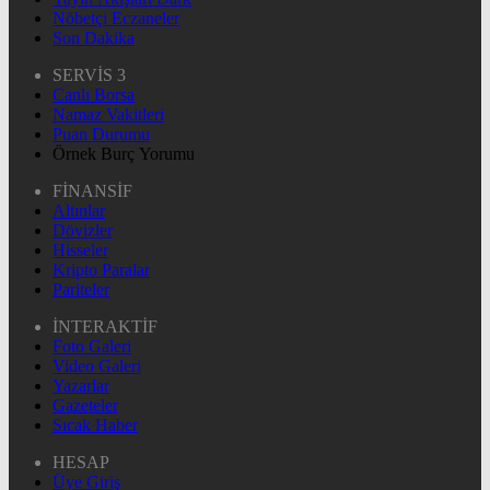
Nöbetçi Eczaneler
Son Dakika
SERVİS 3
Canlı Borsa
Namaz Vakitleri
Puan Durumu
Örnek Burç Yorumu
FİNANSİF
Altınlar
Dövizler
Hisseler
Kripto Paralar
Pariteler
İNTERAKTİF
Foto Galeri
Video Galeri
Yazarlar
Gazeteler
Sıcak Haber
HESAP
Üye Giriş