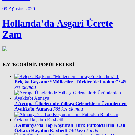
09 Ağustos 2026
Hollanda’da Asgari Ücrete
Zam
KATEGORİNİN POPÜLERLERİ
1
Belçika Başkanı: “Mültecileri Türkiye’de tutalım.”
945
kez okundu
2
Avrupa Ülkelerinde Yılbaşı Gelenekleri: Üzümlerden
Ayakkabı Atmaya
766 kez okundu
3
Almanya’da Top Koşturan Türk Futbolcu Bilal Can
Özkara Hayatını Kaybetti
746 kez okundu