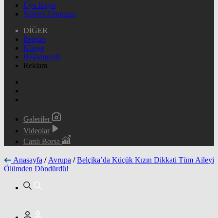
Üye Kayıt
Şifremi Unuttum
DİĞER
İletişim
Künye
Hakkımızda
Reklam
Galeriler
Videolar
Canlı Borsa
Anasayfa
/
Avrupa
/
Belçika’da Küçük Kızın Dikkati Tüm Aileyi
Ölümden Döndürdü!