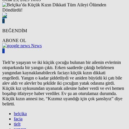
0
BEĞENDİM
ABONE OL
News
0
Tielt’te yaşayan ve iki küçük çocuğu bulunan bir ailenin evlerinin
otoparkında bir yangın çıktı. Erken saatlerde çıktığı belirlenen
yangından kaynaklanabilecek faciayı küçük kızın dikkati
engelledi. Yangın o kadar şiddetliydi ve aniden büyüdü ki çatı bile
alev aldı ve alevler bu şekilde iki çocuğun yatak odasına girdi.
Küçük kız uykusundan uyanarak ailesine haber verdi ve evi hemen
boşaltıp itfaiyeye haber verdiler. Ev şu an oturulamaz durumda.
Küçük kızın annesi ise, “Kızımız uyandığı için çok şanslıyız” diye
belirtti.
belçika
facia
tielt