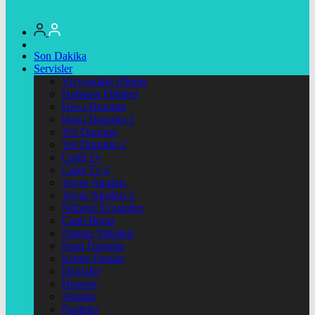
Son Dakika
Servisler
Vizyondaki Filmler
Haftanin Filmleri
Hava Durumu
Hava Durumu 2
Yol Durumu
Yol Durumu 2
Canlı Tv
Canlı Tv 2
Yayın Akışları
Yayın Akışları 2
Nöbetçi Eczaneler
Canlı Borsa
Namaz Vakitleri
Puan Durumu
Kripto Paralar
Dövizler
Hisseler
Altınlar
Pariteler