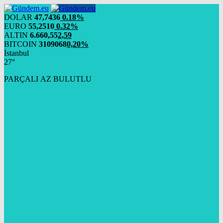
DOLAR
47,7436
0.18%
EURO
55,2510
0.32%
ALTIN
6.660,55
2,59
BITCOIN
3109068
0,20%
İstanbul
27°
PARÇALI AZ BULUTLU