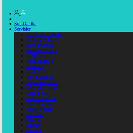
Son Dakika
Servisler
Vizyondaki Filmler
Haftanin Filmleri
Hava Durumu
Hava Durumu 2
Yol Durumu
Yol Durumu 2
Canlı Tv
Canlı Tv 2
Yayın Akışları
Yayın Akışları 2
Nöbetçi Eczaneler
Canlı Borsa
Namaz Vakitleri
Puan Durumu
Kripto Paralar
Dövizler
Hisseler
Altınlar
Pariteler