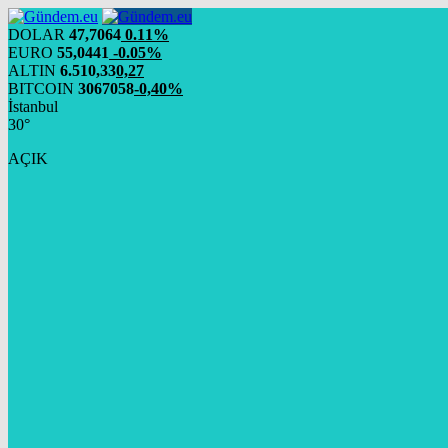
DOLAR
47,7064
0.11%
EURO
55,0441
-0.05%
ALTIN
6.510,33
0,27
BITCOIN
3067058
-0,40%
İstanbul
30°
AÇIK