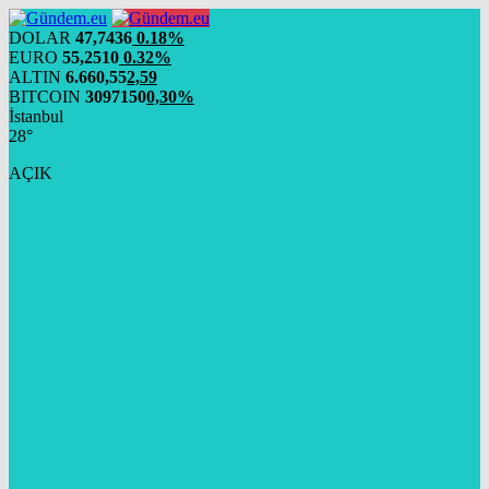
DOLAR
47,7436
0.18%
EURO
55,2510
0.32%
ALTIN
6.660,55
2,59
BITCOIN
3097150
0,30%
İstanbul
28°
AÇIK