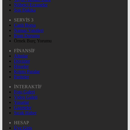
Nöbetçi Eczaneler
Son Dakika
SERVİS 3
Canlı Borsa
Namaz Vakitleri
Puan Durumu
Örnek Burç Yorumu
FİNANSİF
Altınlar
Dövizler
Hisseler
Kripto Paralar
Pariteler
İNTERAKTİF
Foto Galeri
Video Galeri
Yazarlar
Gazeteler
Sıcak Haber
HESAP
Üye Giriş