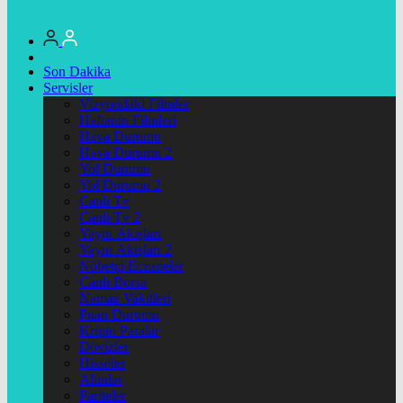
Son Dakika
Servisler
Vizyondaki Filmler
Haftanin Filmleri
Hava Durumu
Hava Durumu 2
Yol Durumu
Yol Durumu 2
Canlı Tv
Canlı Tv 2
Yayın Akışları
Yayın Akışları 2
Nöbetçi Eczaneler
Canlı Borsa
Namaz Vakitleri
Puan Durumu
Kripto Paralar
Dövizler
Hisseler
Altınlar
Pariteler