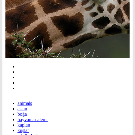
animals
aslan
boğa
hayvanlar alemi
kaplan
kuşlar