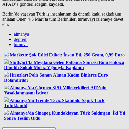
AFAD’a gönderileceğini kaydetti.
Berlin’de yaşayan Türk iş insanlarının da önemli katkı sağladığını
anlatan Öner, 4-5 Mart’ta tüm Berlinlileri turnuvayı izlemeye davet
etti.
almanya
deprem
turnuva
Markette Şok Edici Etiket: İnsan Eti, 250 Gram, 0,99 Euro
Stuttgart’ta Meydana Gelen Patlama Sonrası Bina Enkaza
Döndü: Sokak Moloz Yığınıyla Kaplandı
Hırsızları Polis Sanan Alman Kadın Binlerce Euro
Dolandırıldı
Almanya’da Göçmen SPD Milletvekilleri AfD’nin
Yasaklanmasını İstiyor
Almanya’da Trende Taciz Skandalı: Sapık Türk
Tutuklandı!
Almanya’da Sinagog Kundaklayan Türk Saldırgan, İki Yıl
Sonra Teslim Oldu