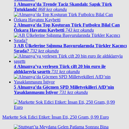
1
Almanya’da Trende Taciz Skandalı: Sapık Türk
Tutuklandı!
868 kez okundu
2
Almanya’da Top Koşturan Türk Futbolcu Bilal Can
Özkara Hayatını Kaybetti
743 kez okundu
3
AB Ülkelerine Sığınma Başvurularında Türkler Kaçıncı
Sırada?
732 kez okundu
4
Almanya’ya yerleşen Türk çift 20 bin euro ile
aldıklarıyla şaşırttı
731 kez okundu
5
Almanya’da Göçmen SPD Milletvekilleri AfD’nin
Yasaklanmasını İstiyor
731 kez okundu
Markette Şok Edici Etiket: İnsan Eti, 250 Gram, 0,99 Euro