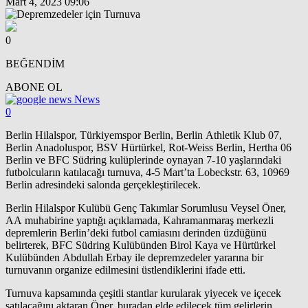
Mart 4, 2023 09:06
0
BEĞENDİM
ABONE OL
News
0
Berlin Hilalspor, Türkiyemspor Berlin, Berlin Athletik Klub 07,
Berlin Anadoluspor, BSV Hürtürkel, Rot-Weiss Berlin, Hertha 06
Berlin ve BFC Südring kulüplerinde oynayan 7-10 yaşlarındaki
futbolcuların katılacağı turnuva, 4-5 Mart’ta Lobeckstr. 63, 10969
Berlin adresindeki salonda gerçekleştirilecek.
Berlin Hilalspor Kulübü Genç Takımlar Sorumlusu Veysel Öner,
AA muhabirine yaptığı açıklamada, Kahramanmaraş merkezli
depremlerin Berlin’deki futbol camiasını derinden üzdüğünü
belirterek, BFC Südring Kulübünden Birol Kaya ve Hürtürkel
Kulübünden Abdullah Erbay ile depremzedeler yararına bir
turnuvanın organize edilmesini üstlendiklerini ifade etti.
Turnuva kapsamında çeşitli stantlar kurularak yiyecek ve içecek
satılacağını aktaran Öner, buradan elde edilecek tüm gelirlerin