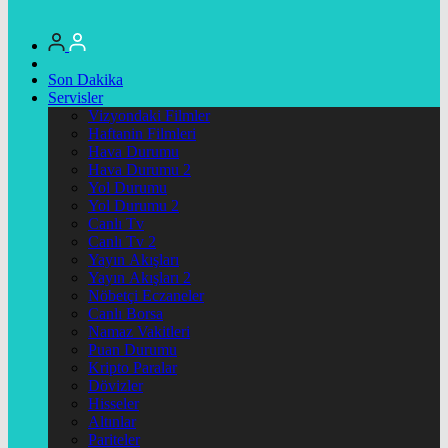
Son Dakika
Servisler
Vizyondaki Filmler
Haftanin Filmleri
Hava Durumu
Hava Durumu 2
Yol Durumu
Yol Durumu 2
Canlı Tv
Canlı Tv 2
Yayın Akışları
Yayın Akışları 2
Nöbetçi Eczaneler
Canlı Borsa
Namaz Vakitleri
Puan Durumu
Kripto Paralar
Dövizler
Hisseler
Altınlar
Pariteler