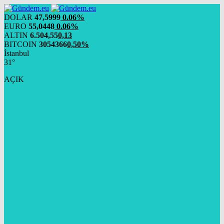
DOLAR
47,5999
0.06%
EURO
55,0448
0.06%
ALTIN
6.504,55
0,13
BITCOIN
3054366
0,50%
İstanbul
31°
AÇIK