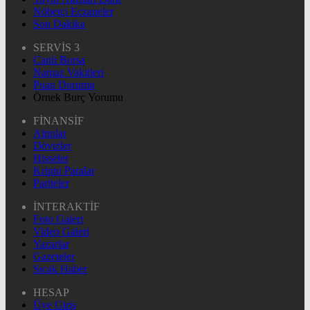
Nöbetçi Eczaneler
Son Dakika
SERVİS 3
Canlı Borsa
Namaz Vakitleri
Puan Durumu
Örnek Burç Yorumu
FİNANSİF
Altınlar
Dövizler
Hisseler
Kripto Paralar
Pariteler
İNTERAKTİF
Foto Galeri
Video Galeri
Yazarlar
Gazeteler
Sıcak Haber
HESAP
Üye Giriş