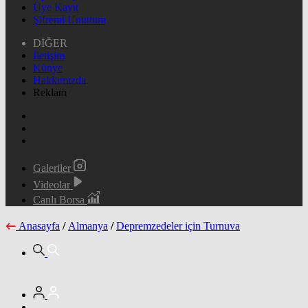
Üye Kayıt
Şifremi Unuttum
DİĞER
İletişim
Künye
Hakkımızda
Reklam
Galeriler
Videolar
Canlı Borsa
Anasayfa
/
Almanya
/
Depremzedeler için Turnuva