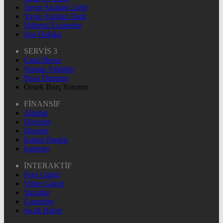
Yayın Akışları Light
Yayın Akışları Dark
Nöbetçi Eczaneler
Son Dakika
SERVİS 3
Canlı Borsa
Namaz Vakitleri
Puan Durumu
Örnek Burç Yorumu
FİNANSİF
Altınlar
Dövizler
Hisseler
Kripto Paralar
Pariteler
İNTERAKTİF
Foto Galeri
Video Galeri
Yazarlar
Gazeteler
Sıcak Haber