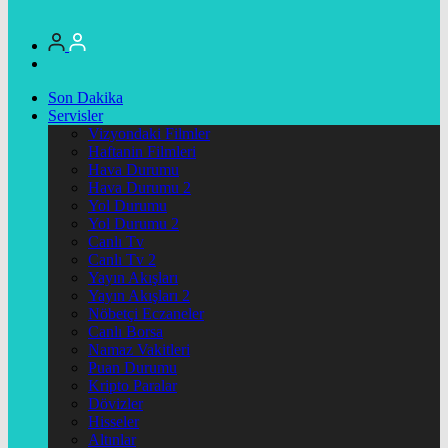
Son Dakika
Servisler
Vizyondaki Filmler
Haftanin Filmleri
Hava Durumu
Hava Durumu 2
Yol Durumu
Yol Durumu 2
Canlı Tv
Canlı Tv 2
Yayın Akışları
Yayın Akışları 2
Nöbetçi Eczaneler
Canlı Borsa
Namaz Vakitleri
Puan Durumu
Kripto Paralar
Dövizler
Hisseler
Altınlar