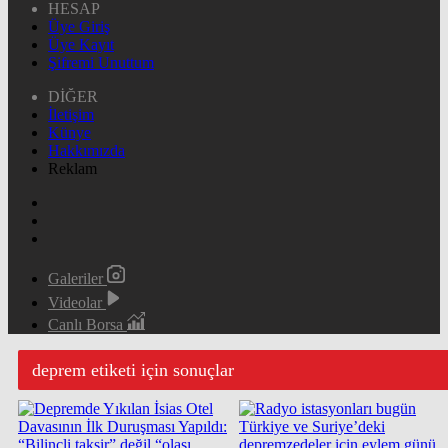
HESAP
Üye Giriş
Üye Kayıt
Şifremi Unuttum
DİĞER
İletişim
Künye
Hakkımızda
Reklam
Galeriler
Videolar
Canlı Borsa
deprem etiketi için sonuçlar