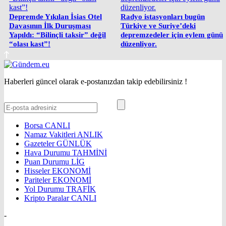
Depremde Yıkılan İsias Otel
Radyo istasyonları bugün
Davasının İlk Duruşması
Türkiye ve Suriye’deki
Yapıldı: “Bilinçli taksir” değil
depremzedeler için eylem günü
“olası kast”!
düzenliyor.
Haberleri güncel olarak e-postanızdan takip edebilirsiniz !
Borsa
CANLI
Namaz Vakitleri
ANLIK
Gazeteler
GÜNLÜK
Hava Durumu
TAHMİNİ
Puan Durumu
LİG
Hisseler
EKONOMİ
Pariteler
EKONOMİ
Yol Durumu
TRAFİK
Kripto Paralar
CANLI
-