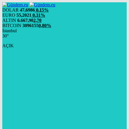
DOLAR
47,6986
0.15%
EURO
55,2021
0.31%
ALTIN
6.667,90
2,70
BITCOIN
3096155
0,80%
İstanbul
30°
AÇIK