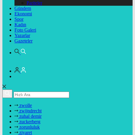
Pariteler
Gündem
Ekonomi
Spor
Kadın
Foto Galeri
Yazarlar
Gazeteler
zwolle
zwijndrecht
zuhal demir
zuckerberg
zorunluluk
ziyaret