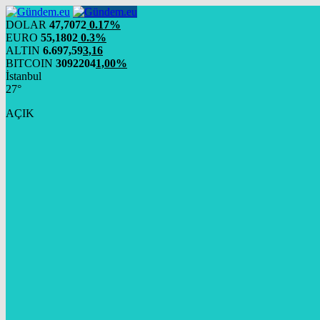
DOLAR
47,7072
0.17%
EURO
55,1802
0.3%
ALTIN
6.697,59
3,16
BITCOIN
3092204
1,00%
İstanbul
27°
AÇIK