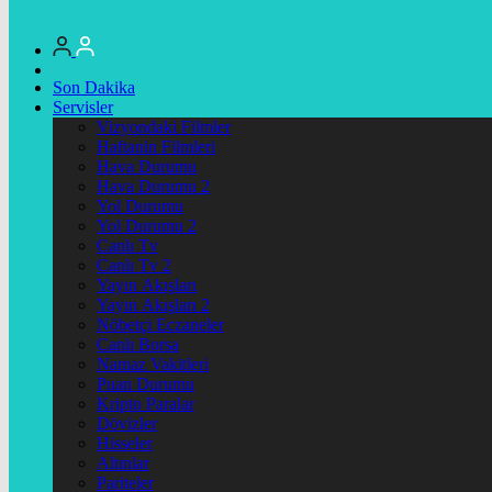
Son Dakika
Servisler
Vizyondaki Filmler
Haftanin Filmleri
Hava Durumu
Hava Durumu 2
Yol Durumu
Yol Durumu 2
Canlı Tv
Canlı Tv 2
Yayın Akışları
Yayın Akışları 2
Nöbetçi Eczaneler
Canlı Borsa
Namaz Vakitleri
Puan Durumu
Kripto Paralar
Dövizler
Hisseler
Altınlar
Pariteler