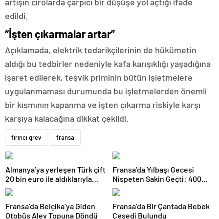
artışın cirolarda çarpıcı bir düşüşe yol açtığı ifade
edildi.
“İşten çıkarmalar artar”
Açıklamada, elektrik tedarikçilerinin de hükümetin
aldığı bu tedbirler nedeniyle kafa karışıklığı yaşadığına
işaret edilerek, teşvik priminin bütün işletmelere
uygulanmaması durumunda bu işletmelerden önemli
bir kısmının kapanma ve işten çıkarma riskiyle karşı
karşıya kalacağına dikkat çekildi.
fırıncı grev
fransa
Almanya’ya yerleşen Türk çift
Fransa’da Yılbaşı Gecesi
20 bin euro ile aldıklarıyla
Nispeten Sakin Geçti: 400
şaşırttı
Kişi Tutuklandı, 745 Araç
Yandı
Fransa’da Belçika’ya Giden
Fransa’da Bir Çantada Bebek
Otobüs Alev Topuna Döndü
Cesedi Bulundu