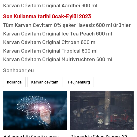
Karvan Cévitam Original Aardbei 600 ml
Son Kullanma tarihi Ocak-Eylül 2023
Tüm Karvan Cevitam 0% şeker ilavesiz 600 ml ürünler
Karvan Cévitam Original Ice Tea Peach 600 ml
Karvan Cévitam Original Citroen 600 ml
Karvan Cévitam Original Tropical 600 ml
Karvan Cévitam Original Multivruchten 600 ml
Sonhaber.eu
hollanda
Karvan cevitam
Peujnenburg
Hollanda hükümeti: yapay
Otoparkta Çıkan Yangın, 22