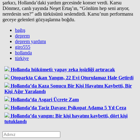
şarkıcı, Hollanda’daki yardım gecesinde konser verdi. Karsu
Dönmez, canlı yayında Neşet Ertaş’ın, “Gönlüm hep seni arıyor,
neredesin sen?” adlı türküsünü seslendirdi. Karsu’nun performansı
geceye gelenleri gözyaşlarına boğdu.
bağış
deprem
deprem yardımı
giro555
hollanda
türkiye
Hollanda hükümeti: yapay zeka işsizliği artıracak
Otoparkta Çıkan Yangın, 22 Evi Oturulamaz Hale Getirdi
Hollanda’da Kaza Sonucu Bir Kişi Hayatını Kaybetti, Bir
Kişi Ağır Yaralandı
Hollanda’da Asgari Ücrete Zam
Hollanda’da Taciz Davası: Psikopat Adama 5 Yıl Ceza
Hollanda’da yangın: Bir kişi hayatını kaybetti, dört kişi
tutuklandı