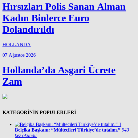
Hırsızları Polis Sanan Alman
Kadın Binlerce Euro
Dolandırıldı
HOLLANDA
07 Ağustos 2026
Hollanda’da Asgari Ücrete
Zam
KATEGORİNİN POPÜLERLERİ
1
Belçika Başkanı: “Mültecileri Türkiye’de tutalım.”
943
kez okundu