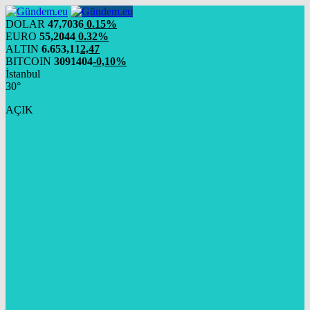
DOLAR
47,7036
0.15%
EURO
55,2044
0.32%
ALTIN
6.653,11
2,47
BITCOIN
3091404
-0,10%
İstanbul
30°
AÇIK