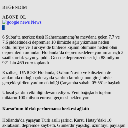
BEĞENDİM
ABONE OL
News
0
6 Şubat’ta merkez üssü Kahramanmaraş’ta meydana gelen 7.7 ve
7.6 şiddetindeki depremler 10 ilimizde ağır yıkımlara neden
oldu. Suriye ve Türkiye’de binlerce kişinin ölümüne neden olan
depremlerin ardından Hollanda’da depremzedelere yardım amaçlı 2
saatlik ortak yayın yapıldı. Gecede depremzedeler için 88 milyon
921 bin 469 euro toplandı.
Kızılhaç, UNICEF Hollanda, Oxfam Novib ve kiliselerin de
aralarında olduğu çok sayıda yardım kuruluşunun girişimiyle
gerçekleştirilen yardım etkinliği Çarşamba sabahı 05:55’te başladı.
Ulusal yardım etkinliği devam ediyor. Yeni bağışlarla toplam
miktarın 100 milyon euroyu geçmesi bekleniyor.
Karsu’nun türkü performansı herkesi ağlattı
Hollanda’da yaşayan Türk asıllı şarkıcı Karsu Hatay’daki 10
akrabasını depremde kaybetti. Günlerdir yaşadığı üzüntüyü paylaşan