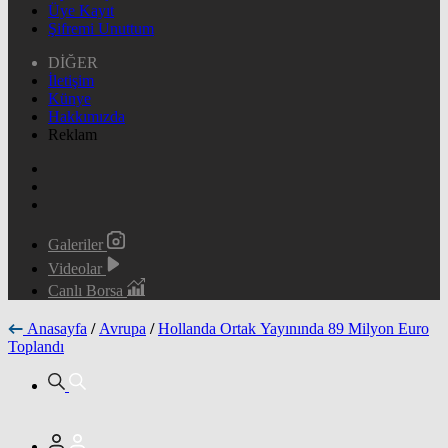
Üye Kayıt
Şifremi Unuttum
DİĞER
İletişim
Künye
Hakkımızda
Reklam
Galeriler
Videolar
Canlı Borsa
Anasayfa
/
Avrupa
/
Hollanda Ortak Yayınında 89 Milyon Euro
Toplandı