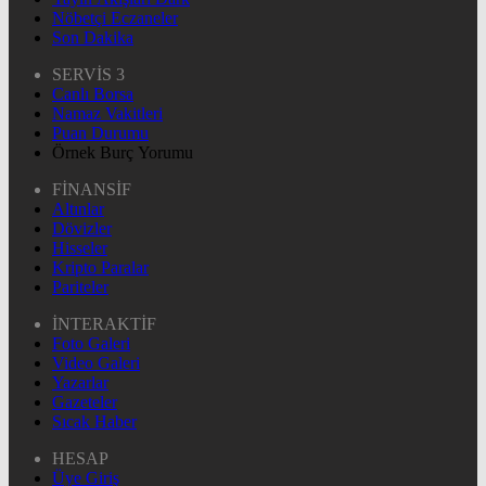
Nöbetçi Eczaneler
Son Dakika
SERVİS 3
Canlı Borsa
Namaz Vakitleri
Puan Durumu
Örnek Burç Yorumu
FİNANSİF
Altınlar
Dövizler
Hisseler
Kripto Paralar
Pariteler
İNTERAKTİF
Foto Galeri
Video Galeri
Yazarlar
Gazeteler
Sıcak Haber
HESAP
Üye Giriş