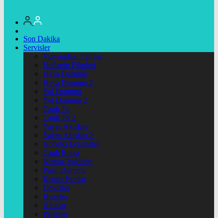
Son Dakika
Servisler
Vizyondaki Filmler
Haftanin Filmleri
Hava Durumu
Hava Durumu 2
Yol Durumu
Yol Durumu 2
Canlı Tv
Canlı Tv 2
Yayın Akışları
Yayın Akışları 2
Nöbetçi Eczaneler
Canlı Borsa
Namaz Vakitleri
Puan Durumu
Kripto Paralar
Dövizler
Hisseler
Altınlar
Pariteler