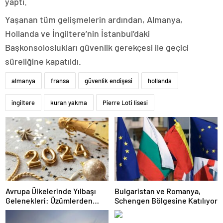
yaptı.
Yaşanan tüm gelişmelerin ardından, Almanya,
Hollanda ve İngiltere’nin İstanbul’daki
Başkonsoloslukları güvenlik gerekçesi ile geçici
süreliğine kapatıldı.
almanya
fransa
güvenlik endişesi
hollanda
ingiltere
kuran yakma
Pierre Loti lisesi
Avrupa Ülkelerinde Yılbaşı
Bulgaristan ve Romanya,
Gelenekleri: Üzümlerden
Schengen Bölgesine Katılıyor
Ayakkabı Atmaya