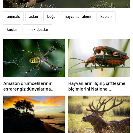
animals
aslan
boğa
hayvanlar alemi
kaplan
kuşlar
minik dostlar
Amazon örümceklerinin
Hayvanların ilginç çiftleşme
esrarengiz dünyalarına
biçimlerini National
gitmeye hazır olun.
Geographic görüntüledi.