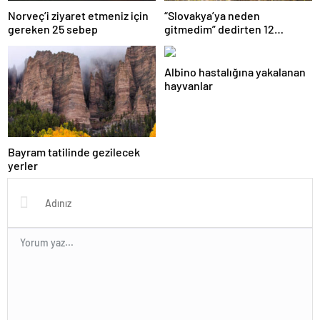
Norveç’i ziyaret etmeniz için
“Slovakya’ya neden
gereken 25 sebep
gitmedim” dedirten 12
fotoğraf
Albino hastalığına yakalanan
hayvanlar
Bayram tatilinde gezilecek
yerler