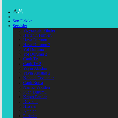
Son Dakika
Servisler
Vizyondaki Filmler
Haftanin Filmleri
Hava Durumu
Hava Durumu 2
Yol Durumu
Yol Durumu 2
Canlı Tv
Canlı Tv 2
Yayın Akışları
Yayın Akışları 2
Nöbetçi Eczaneler
Canlı Borsa
Namaz Vakitleri
Puan Durumu
Kripto Paralar
Dövizler
Hisseler
Altınlar
Pariteler