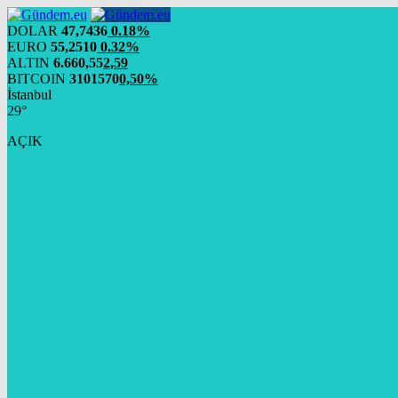
DOLAR
47,7436
0.18%
EURO
55,2510
0.32%
ALTIN
6.660,55
2,59
BITCOIN
3101570
0,50%
İstanbul
29°
AÇIK