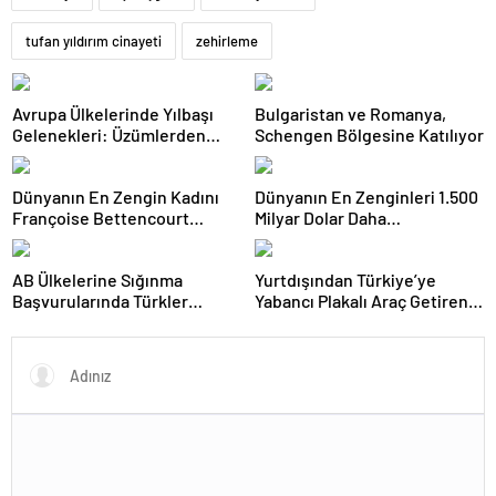
tufan yıldırım cinayeti
zehirleme
Avrupa Ülkelerinde Yılbaşı
Bulgaristan ve Romanya,
Gelenekleri: Üzümlerden
Schengen Bölgesine Katılıyor
Ayakkabı Atmaya
Dünyanın En Zengin Kadını
Dünyanın En Zenginleri 1.500
Françoise Bettencourt
Milyar Dolar Daha
Meyers Kimdir?
Zenginleşti: Elon Musk Yine
Zirvede!
AB Ülkelerine Sığınma
Yurtdışından Türkiye’ye
Başvurularında Türkler
Yabancı Plakalı Araç Getiren
Kaçıncı Sırada?
Emeklilere Müjde!