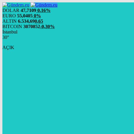
DOLAR
47,7109
0.16%
EURO
55,0405
0%
ALTIN
6.534,69
0,65
BITCOIN
3070852
-0,30%
İstanbul
30°
AÇIK