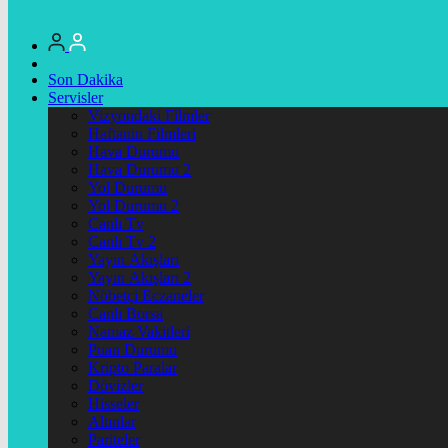
Son Dakika
Servisler
Vizyondaki Filmler
Haftanin Filmleri
Hava Durumu
Hava Durumu 2
Yol Durumu
Yol Durumu 2
Canlı Tv
Canlı Tv 2
Yayın Akışları
Yayın Akışları 2
Nöbetçi Eczaneler
Canlı Borsa
Namaz Vakitleri
Puan Durumu
Kripto Paralar
Dövizler
Hisseler
Altınlar
Pariteler