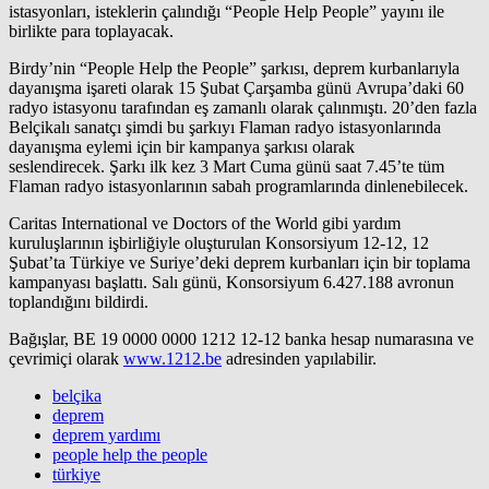
istasyonları, isteklerin çalındığı “People Help People” yayını ile
birlikte para toplayacak.
Birdy’nin “People Help the People” şarkısı, deprem kurbanlarıyla
dayanışma işareti olarak 15 Şubat Çarşamba günü Avrupa’daki 60
radyo istasyonu tarafından eş zamanlı olarak çalınmıştı. 20’den fazla
Belçikalı sanatçı şimdi bu şarkıyı Flaman radyo istasyonlarında
dayanışma eylemi için bir kampanya şarkısı olarak
seslendirecek. Şarkı ilk kez 3 Mart Cuma günü saat 7.45’te tüm
Flaman radyo istasyonlarının sabah programlarında dinlenebilecek.
Caritas International ve Doctors of the World gibi yardım
kuruluşlarının işbirliğiyle oluşturulan Konsorsiyum 12-12, 12
Şubat’ta Türkiye ve Suriye’deki deprem kurbanları için bir toplama
kampanyası başlattı. Salı günü, Konsorsiyum 6.427.188 avronun
toplandığını bildirdi.
Bağışlar, BE 19 0000 0000 1212 12-12 banka hesap numarasına ve
çevrimiçi olarak
www.1212.be
adresinden yapılabilir.
belçika
deprem
deprem yardımı
people help the people
türkiye