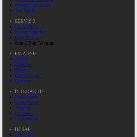
Nöbetçi Eczaneler
Son Dakika
SERVİS 3
Canlı Borsa
Namaz Vakitleri
Puan Durumu
Örnek Burç Yorumu
FİNANSİF
Altınlar
Dövizler
Hisseler
Kripto Paralar
Pariteler
İNTERAKTİF
Foto Galeri
Video Galeri
Yazarlar
Gazeteler
Sıcak Haber
HESAP
Üye Giriş