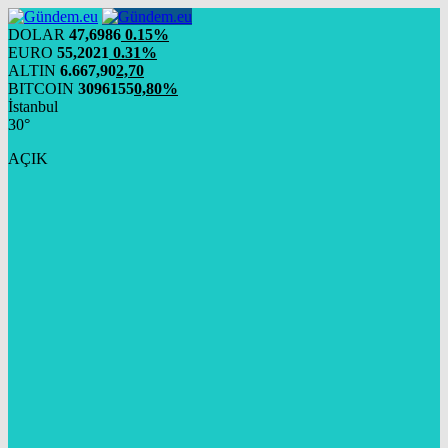
DOLAR
47,6986
0.15%
EURO
55,2021
0.31%
ALTIN
6.667,90
2,70
BITCOIN
3096155
0,80%
İstanbul
30°
AÇIK