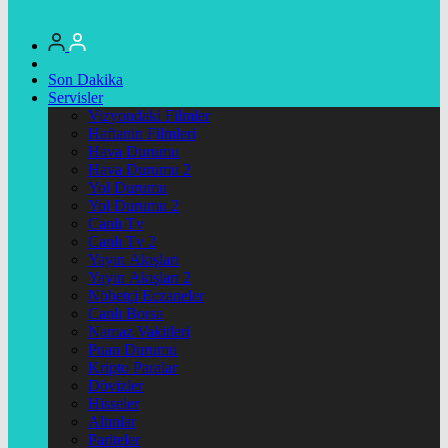
Son Dakika
Servisler
Vizyondaki Filmler
Haftanin Filmleri
Hava Durumu
Hava Durumu 2
Yol Durumu
Yol Durumu 2
Canlı Tv
Canlı Tv 2
Yayın Akışları
Yayın Akışları 2
Nöbetçi Eczaneler
Canlı Borsa
Namaz Vakitleri
Puan Durumu
Kripto Paralar
Dövizler
Hisseler
Altınlar
Pariteler