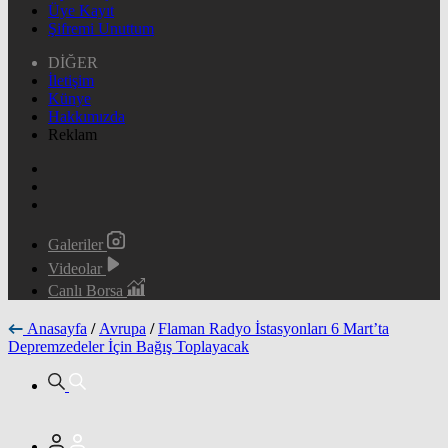
Üye Kayıt
Şifremi Unuttum
DİĞER
İletişim
Künye
Hakkımızda
Reklam
Galeriler
Videolar
Canlı Borsa
Anasayfa
/
Avrupa
/
Flaman Radyo İstasyonları 6 Mart’ta
Depremzedeler İçin Bağış Toplayacak