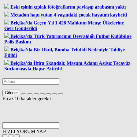
Eski eşinin çıplak fotoğraflarını paylaşıp arabasını yaktı
Metadon hapı yutan 4 yaşındaki çocuk hayatını kaybetti
Belçika’da Geçen Yıl 1.428 Mahkum Menşe Ülkelerine
Geri Gönderildi
Belçika’da Türk Yatırımcının Devraldığı Futbol Kulübüne
Polis Baskını
Belçika’da Bir Okul, Bomba Tehdidi Nedeniyle Tahliye
Edildi
Belçika’da İftira Skandalı: Masum Adamı Asılsız Tecavüz
Suçlamasıyla Hapse Attırdı!
Gönder
En az 10 karakter gerekli
HIZLI YORUM YAP