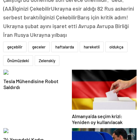
(AA)İlginizi ÇekebilirUkrayna esir aldığı 82 Rus askerini
serbest bıraktıİlginizi ÇekebilirBarış için kritik adım!
Ukrayna şubat ayını işaret etti Avrupa Avrupa Birliği
İran Rusya Ukrayna yılbaşı
geçebilir
geceler
haftalarda
hareketli
oldukça
Önümüzdeki
Zelenskiy
Tesla Mühendisine Robot
Saldırdı
Almanya’da seçim krizi:
Yeniden oy kullanılacak
74 Yaşındaki Kadın,