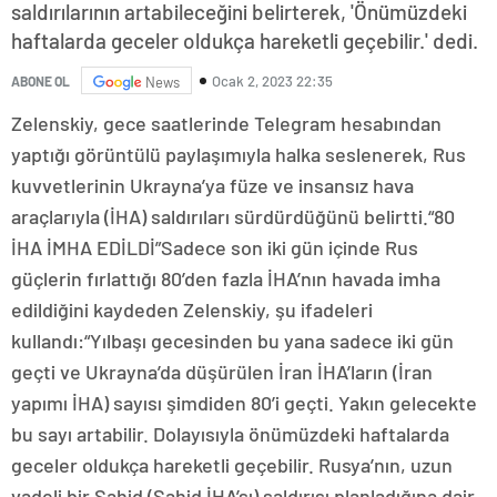
saldırılarının artabileceğini belirterek, 'Önümüzdeki
haftalarda geceler oldukça hareketli geçebilir.' dedi.
Ocak 2, 2023 22:35
ABONE OL
News
Zelenskiy, gece saatlerinde Telegram hesabından
yaptığı görüntülü paylaşımıyla halka seslenerek, Rus
kuvvetlerinin Ukrayna’ya füze ve insansız hava
araçlarıyla (İHA) saldırıları sürdürdüğünü belirtti.“80
İHA İMHA EDİLDİ”Sadece son iki gün içinde Rus
güçlerin fırlattığı 80’den fazla İHA’nın havada imha
edildiğini kaydeden Zelenskiy, şu ifadeleri
kullandı:“Yılbaşı gecesinden bu yana sadece iki gün
geçti ve Ukrayna’da düşürülen İran İHA’ların (İran
yapımı İHA) sayısı şimdiden 80’i geçti. Yakın gelecekte
bu sayı artabilir. Dolayısıyla önümüzdeki haftalarda
geceler oldukça hareketli geçebilir. Rusya’nın, uzun
vadeli bir Şahid (Şahid İHA’sı) saldırısı planladığına dair