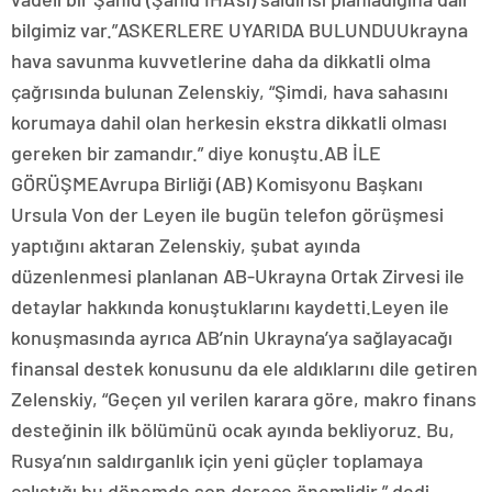
bilgimiz var.”ASKERLERE UYARIDA BULUNDUUkrayna
hava savunma kuvvetlerine daha da dikkatli olma
çağrısında bulunan Zelenskiy, “Şimdi, hava sahasını
korumaya dahil olan herkesin ekstra dikkatli olması
gereken bir zamandır.” diye konuştu.AB İLE
GÖRÜŞMEAvrupa Birliği (AB) Komisyonu Başkanı
Ursula Von der Leyen ile bugün telefon görüşmesi
yaptığını aktaran Zelenskiy, şubat ayında
düzenlenmesi planlanan AB-Ukrayna Ortak Zirvesi ile
detaylar hakkında konuştuklarını kaydetti.Leyen ile
konuşmasında ayrıca AB’nin Ukrayna’ya sağlayacağı
finansal destek konusunu da ele aldıklarını dile getiren
Zelenskiy, “Geçen yıl verilen karara göre, makro finans
desteğinin ilk bölümünü ocak ayında bekliyoruz. Bu,
Rusya’nın saldırganlık için yeni güçler toplamaya
çalıştığı bu dönemde son derece önemlidir.” dedi.