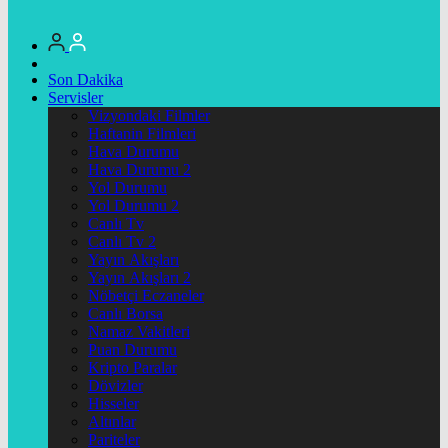
Son Dakika
Servisler
Vizyondaki Filmler
Haftanin Filmleri
Hava Durumu
Hava Durumu 2
Yol Durumu
Yol Durumu 2
Canlı Tv
Canlı Tv 2
Yayın Akışları
Yayın Akışları 2
Nöbetçi Eczaneler
Canlı Borsa
Namaz Vakitleri
Puan Durumu
Kripto Paralar
Dövizler
Hisseler
Altınlar
Pariteler