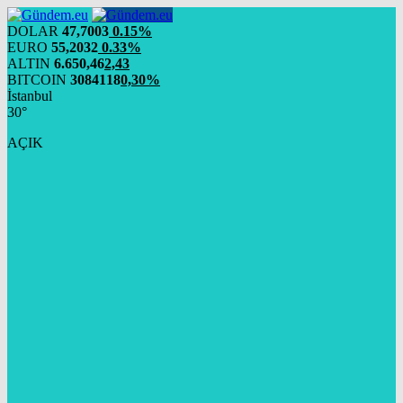
DOLAR
47,7003
0.15%
EURO
55,2032
0.33%
ALTIN
6.650,46
2,43
BITCOIN
3084118
0,30%
İstanbul
30°
AÇIK