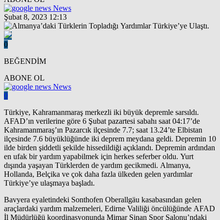
News
Şubat 8, 2023 12:13
0
BEĞENDİM
ABONE OL
News
0
Türkiye, Kahramanmaraş merkezli iki büyük depremle sarsıldı.
AFAD’ın verilerine göre 6 Şubat pazartesi sabahı saat 04:17’de
Kahramanmaraş’ın Pazarcık ilçesinde 7.7; saat 13.24’te Elbistan
ilçesinde 7.6 büyüklüğünde iki deprem meydana geldi. Depremin 10
ilde birden şiddetli şekilde hissedildiği açıklandı. Depremin ardından
en ufak bir yardım yapabilmek için herkes seferber oldu. Yurt
dışında yaşayan Türklerden de yardım gecikmedi. Almanya,
Hollanda, Belçika ve çok daha fazla ülkeden gelen yardımlar
Türkiye’ye ulaşmaya başladı.
Bavyera eyaletindeki Sonthofen Oberallgäu kasabasından gelen
araçlardaki yardım malzemeleri, Edirne Valiliği öncülüğünde AFAD
İl Müdürlüğü koordinasyonunda Mimar Sinan Spor Salonu’ndaki