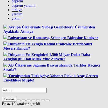
deprem
deprem yardımı
türkiye
yardım
yıkım
Avrupa Ülkelerinde Yılbaşı Gelenekleri: Üzümlerden
Ayakkabı Atmaya
Bulgaristan ve Romanya, Schengen Bölgesine Katılıyor
Dünyanın En Zengin Kadını Françoise Bettencourt
Meyers Kimdir?
Dünyanın En Zenginleri 1.500 Milyar Dolar Daha
Zenginleşti: Elon Musk Yine Zirvede!
AB Ülkelerine Sığınma Başvurularında Türkler Kaçıncı
Sırada?
Yurtdışından Türkiye’ye Yabancı Plakalı Araç Getiren
Emeklilere Müjde!
Gönder
En az 10 karakter gerekli