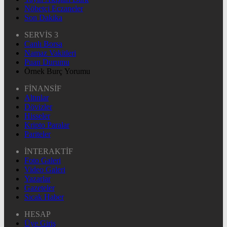
Nöbetçi Eczaneler
Son Dakika
SERVİS 3
Canlı Borsa
Namaz Vakitleri
Puan Durumu
Örnek Burç Yorumu
FİNANSİF
Altınlar
Dövizler
Hisseler
Kripto Paralar
Pariteler
İNTERAKTİF
Foto Galeri
Video Galeri
Yazarlar
Gazeteler
Sıcak Haber
HESAP
Üye Giriş