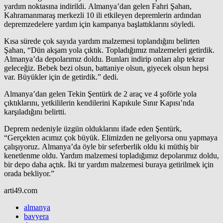
yardım noktasına indirildi. Almanya’dan gelen Fahri Şahan,
Kahramanmaraş merkezli 10 ili etkileyen depremlerin ardından
depremzedelere yardım için kampanya başlattıklarını söyledi.
Kısa sürede çok sayıda yardım malzemesi toplandığını belirten
Şahan, “Dün akşam yola çıktık. Topladığımız malzemeleri getirdik.
Almanya’da depolarımız doldu. Bunları indirip onları alıp tekrar
geleceğiz. Bebek bezi olsun, battaniye olsun, giyecek olsun hepsi
var. Büyükler için de getirdik.” dedi.
Almanya’dan gelen Tekin Şentürk de 2 araç ve 4 şoförle yola
çıktıklarını, yetkililerin kendilerini Kapıkule Sınır Kapısı’nda
karşıladığını belirtti.
Deprem nedeniyle üzgün olduklarını ifade eden Şentürk,
“Gerçekten acımız çok büyük. Elimizden ne geliyorsa onu yapmaya
çalışıyoruz. Almanya’da öyle bir seferberlik oldu ki müthiş bir
kenetlenme oldu. Yardım malzemesi topladığımız depolarımız doldu,
bir depo daha açtık. İki tır yardım malzemesi buraya getirilmek için
orada bekliyor.”
arti49.com
almanya
bavyera