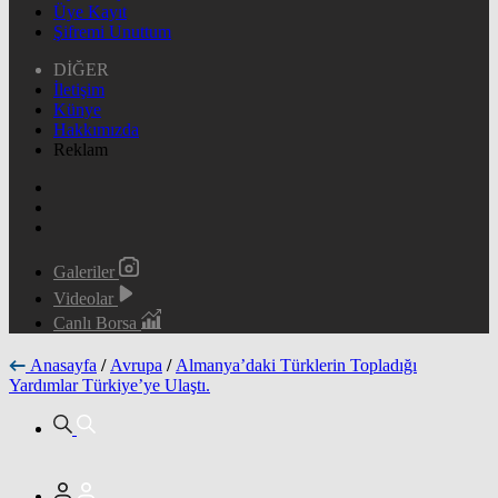
Üye Kayıt
Şifremi Unuttum
DİĞER
İletişim
Künye
Hakkımızda
Reklam
Galeriler
Videolar
Canlı Borsa
Anasayfa
/
Avrupa
/
Almanya’daki Türklerin Topladığı
Yardımlar Türkiye’ye Ulaştı.