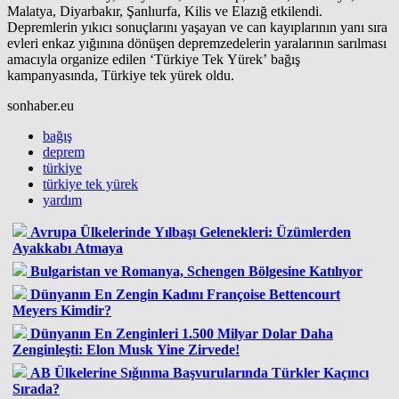
Malatya, Diyarbakır, Şanlıurfa, Kilis ve Elazığ etkilendi.
Depremlerin yıkıcı sonuçlarını yaşayan ve can kayıplarının yanı sıra
evleri enkaz yığınına dönüşen depremzedelerin yaralarının sarılması
amacıyla organize edilen ‘Türkiye Tek Yürek’ bağış
kampanyasında, Türkiye tek yürek oldu.
sonhaber.eu
bağış
deprem
türkiye
türkiye tek yürek
yardım
Avrupa Ülkelerinde Yılbaşı Gelenekleri: Üzümlerden
Ayakkabı Atmaya
Bulgaristan ve Romanya, Schengen Bölgesine Katılıyor
Dünyanın En Zengin Kadını Françoise Bettencourt
Meyers Kimdir?
Dünyanın En Zenginleri 1.500 Milyar Dolar Daha
Zenginleşti: Elon Musk Yine Zirvede!
AB Ülkelerine Sığınma Başvurularında Türkler Kaçıncı
Sırada?