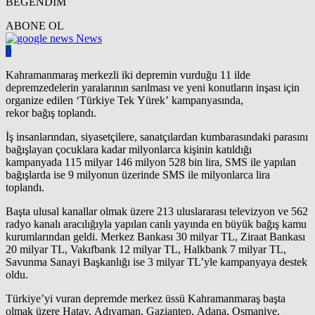
BEĞENDİM
ABONE OL
News
0
Kahramanmaraş merkezli iki depremin vurduğu 11 ilde
depremzedelerin yaralarının sarılması ve yeni konutların inşası için
organize edilen ‘Türkiye Tek Yürek’ kampanyasında,
rekor bağış toplandı.
İş insanlarından, siyasetçilere, sanatçılardan kumbarasındaki parasını
bağışlayan çocuklara kadar milyonlarca kişinin katıldığı
kampanyada 115 milyar 146 milyon 528 bin lira, SMS ile yapılan
bağışlarda ise 9 milyonun üzerinde SMS ile milyonlarca lira
toplandı.
Başta ulusal kanallar olmak üzere 213 uluslararası televizyon ve 562
radyo kanalı aracılığıyla yapılan canlı yayında en büyük bağış kamu
kurumlarından geldi. Merkez Bankası 30 milyar TL, Ziraat Bankası
20 milyar TL, Vakıfbank 12 milyar TL, Halkbank 7 milyar TL,
Savunma Sanayi Başkanlığı ise 3 milyar TL’yle kampanyaya destek
oldu.
Türkiye’yi vuran depremde merkez üssü Kahramanmaraş başta
olmak üzere Hatay, Adıyaman, Gaziantep, Adana, Osmaniye,