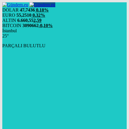
DOLAR
47,7436
0.18%
EURO
55,2510
0.32%
ALTIN
6.660,55
2,59
BITCOIN
3090662
-0,10%
İstanbul
25°
PARÇALI BULUTLU