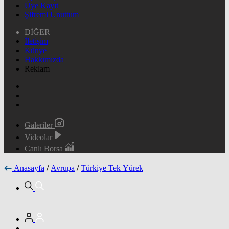
Üye Kayıt
Şifremi Unuttum
DİĞER
İletişim
Künye
Hakkımızda
Reklam
Galeriler
Videolar
Canlı Borsa
Anasayfa
/
Avrupa
/
Türkiye Tek Yürek