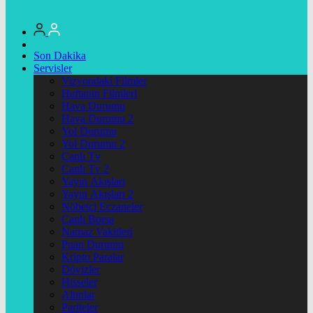
Son Dakika
Servisler
Vizyondaki Filmler
Haftanin Filmleri
Hava Durumu
Hava Durumu 2
Yol Durumu
Yol Durumu 2
Canlı Tv
Canlı Tv 2
Yayın Akışları
Yayın Akışları 2
Nöbetçi Eczaneler
Canlı Borsa
Namaz Vakitleri
Puan Durumu
Kripto Paralar
Dövizler
Hisseler
Altınlar
Pariteler