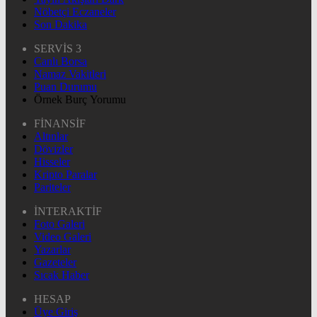
Nöbetçi Eczaneler
Son Dakika
SERVİS 3
Canlı Borsa
Namaz Vakitleri
Puan Durumu
Örnek Burç Yorumu
FİNANSİF
Altınlar
Dövizler
Hisseler
Kripto Paralar
Pariteler
İNTERAKTİF
Foto Galeri
Video Galeri
Yazarlar
Gazeteler
Sıcak Haber
HESAP
Üye Giriş